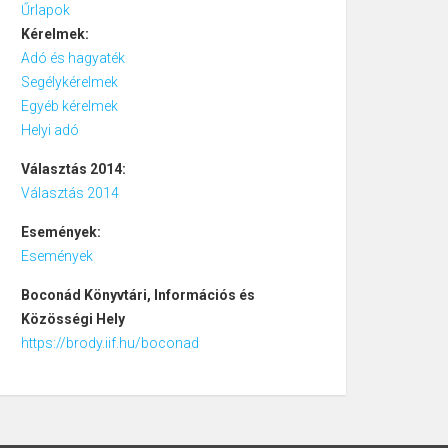
Űrlapok
Kérelmek:
Adó és hagyaték
Segélykérelmek
Egyéb kérelmek
Helyi adó
Választás 2014:
Választás 2014
Események:
Események
Boconád
Könyvtári, Információs és
Közösségi Hely
https://brody.iif.hu/boconad