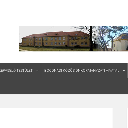
PVISELŐ TESTÜLET
BOCONÁDI KÖZÖS ÖNKORMÁNYZATI HIVATAL