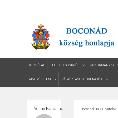
KEZDŐLAP
TELEPÜLÉSÜNKRŐL
ÖNKORMÁNYZAT-KÉ
ADATVÉDELEM
VÁLASZTÁSI INFORMÁCIÓK
Admin.boconad
Boconad.hu
>
Hivatalok