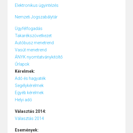
Elektronikus ügyintézés
Nemzeti Jogszabálytár
Ügyfélfogadás
Takarékszövetkezet
Autóbusz menetrend
Vasút menetrend
ÁNYK nyomtatványkitöltő
Űrlapok
Kérelmek:
Adó és hagyaték
Segélykérelmek
Egyéb kérelmek
Helyi adó
Választás 2014:
Választás 2014
Események: