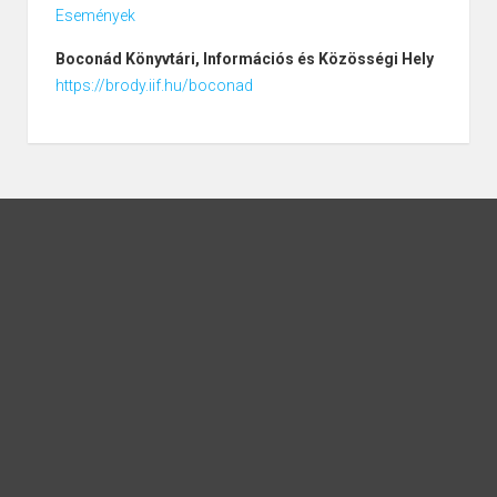
Események
Boconád
Könyvtári, Információs és Közösségi Hely
https://brody.iif.hu/boconad