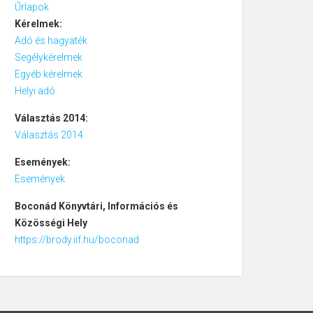
Űrlapok
Kérelmek:
Adó és hagyaték
Segélykérelmek
Egyéb kérelmek
Helyi adó
Választás 2014:
Választás 2014
Események:
Események
Boconád
Könyvtári, Információs és
Közösségi Hely
https://brody.iif.hu/boconad