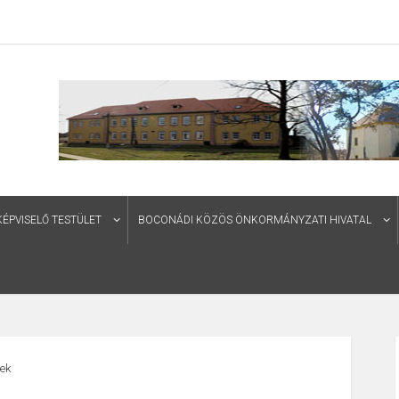
PVISELŐ TESTÜLET
BOCONÁDI KÖZÖS ÖNKORMÁNYZATI HIVATAL
ek