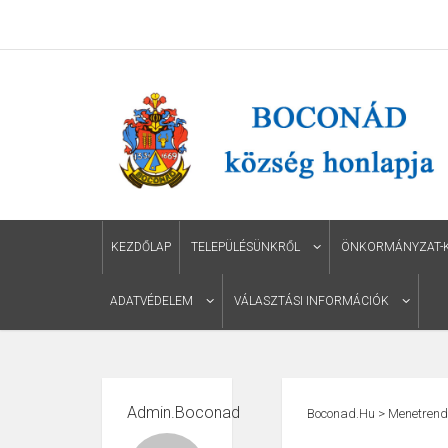
KEZDŐLAP
TELEPÜLÉSÜNKRŐL
ÖNKORMÁNYZAT-KÉ
ADATVÉDELEM
VÁLASZTÁSI INFORMÁCIÓK
Admin.boconad
Boconad.hu
>
Menetrend