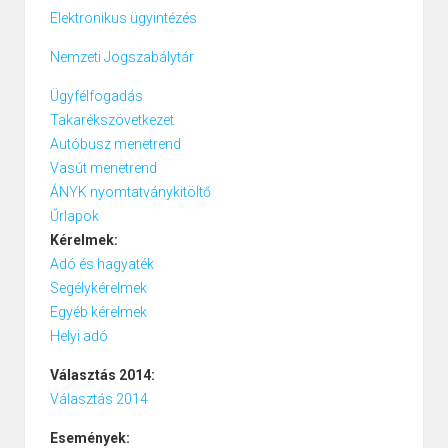
Elektronikus ügyintézés
Nemzeti Jogszabálytár
Ügyfélfogadás
Takarékszövetkezet
Autóbusz menetrend
Vasút menetrend
ÁNYK nyomtatványkitöltő
Űrlapok
Kérelmek:
Adó és hagyaték
Segélykérelmek
Egyéb kérelmek
Helyi adó
Választás 2014:
Választás 2014
Események: