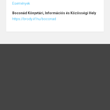
Események
Boconád
Könyvtári, Információs és Közösségi Hely
https://brody.iif.hu/boconad