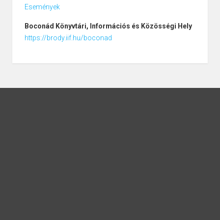
Események
Boconád
Könyvtári, Információs és Közösségi Hely
https://brody.iif.hu/boconad