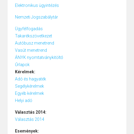
Elektronikus ügyintézés
Nemzeti Jogszabálytár
Ügyfélfogadás
Takarékszövetkezet
Autóbusz menetrend
Vasút menetrend
ÁNYK nyomtatványkitöltő
Űrlapok
Kérelmek:
Adó és hagyaték
Segélykérelmek
Egyéb kérelmek
Helyi adó
Választás 2014:
Választás 2014
Események: