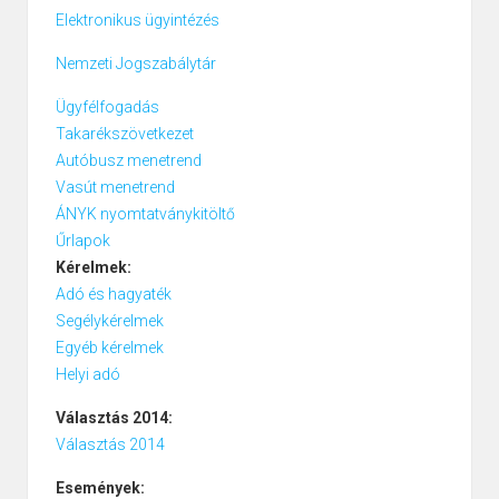
Elektronikus ügyintézés
Nemzeti Jogszabálytár
Ügyfélfogadás
Takarékszövetkezet
Autóbusz menetrend
Vasút menetrend
ÁNYK nyomtatványkitöltő
Űrlapok
Kérelmek:
Adó és hagyaték
Segélykérelmek
Egyéb kérelmek
Helyi adó
Választás 2014:
Választás 2014
Események: