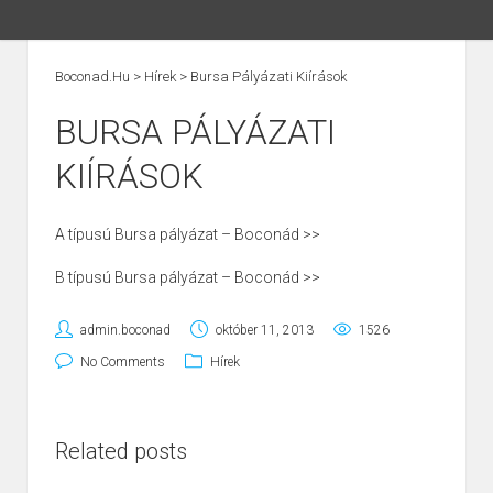
Boconad.hu
>
Hírek
>
Bursa Pályázati Kiírások
BURSA PÁLYÁZATI
KIÍRÁSOK
A típusú Bursa pályázat – Boconád >>
B típusú Bursa pályázat – Boconád >>
admin.boconad
október 11, 2013
1526
No Comments
Hírek
Related posts