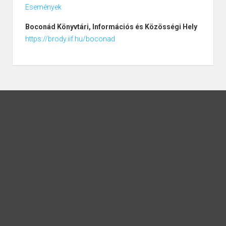
Események
Boconád
Könyvtári, Információs és Közösségi Hely
https://brody.iif.hu/boconad