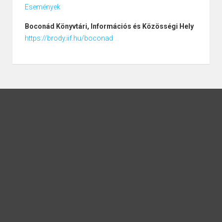
Események
Boconád
Könyvtári, Információs és Közösségi Hely
https://brody.iif.hu/boconad