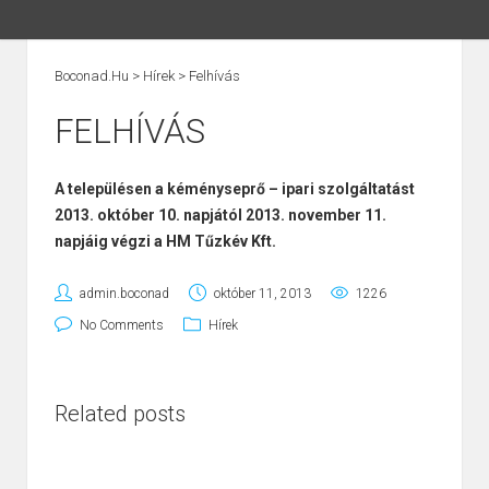
Boconad.hu
>
Hírek
>
Felhívás
FELHÍVÁS
A településen a kéményseprő – ipari szolgáltatást
2013. október 10. napjától 2013. november 11.
napjáig végzi a HM Tűzkév Kft.
admin.boconad
október 11, 2013
1226
No Comments
Hírek
Related posts