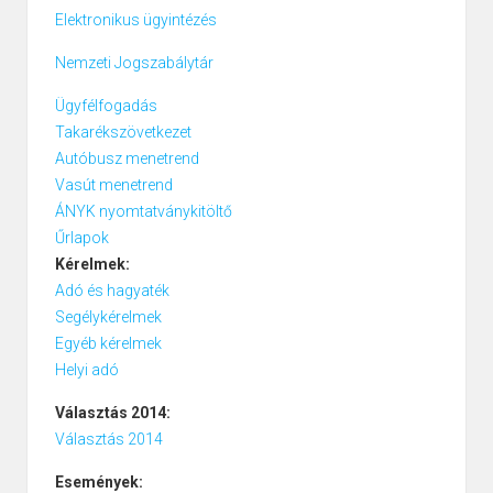
Elektronikus ügyintézés
Nemzeti Jogszabálytár
Ügyfélfogadás
Takarékszövetkezet
Autóbusz menetrend
Vasút menetrend
ÁNYK nyomtatványkitöltő
Űrlapok
Kérelmek:
Adó és hagyaték
Segélykérelmek
Egyéb kérelmek
Helyi adó
Választás 2014:
Választás 2014
Események: