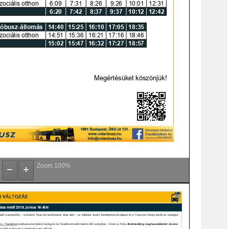
Zoom
100%