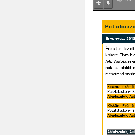
Page
1
/
3