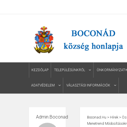
KEZDŐLAP
TELEPÜLÉSÜNKRŐL
ÖNKORMÁNYZAT-KÉ
ADATVÉDELEM
VÁLASZTÁSI INFORMÁCIÓK
Admin.boconad
Boconad.hu
>
Hírek
>
Öss
Menetrend Módosításokr