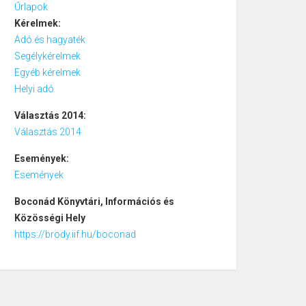
Űrlapok
Kérelmek:
Adó és hagyaték
Segélykérelmek
Egyéb kérelmek
Helyi adó
Választás 2014:
Választás 2014
Események:
Események
Boconád
Könyvtári, Információs és
Közösségi Hely
https://brody.iif.hu/boconad