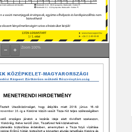
Zoom
100%