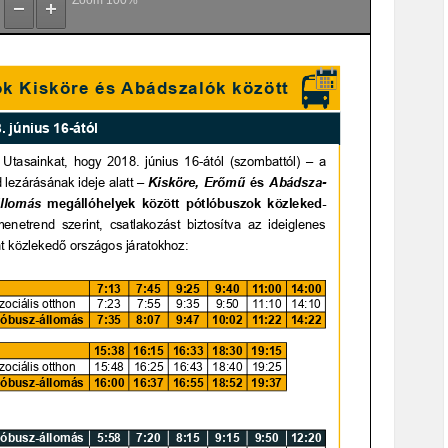
Zoom
100%