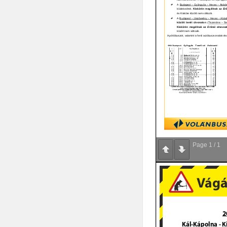
Page
1
/
1