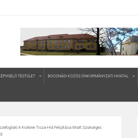
PVISELŐ TESTÜLET
BOCONÁDI KÖZÖS ÖNKORMÁNYZATI HIVATAL
zefoglaló A Kiskörei Tisza-Híd Felújítása Miatt Szükséges
ól