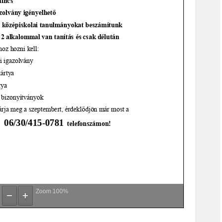
Zoom
100%