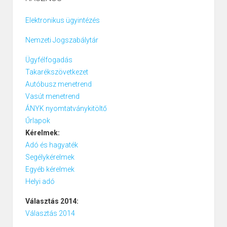
Elektronikus ügyintézés
Nemzeti Jogszabálytár
Ügyfélfogadás
Takarékszövetkezet
Autóbusz menetrend
Vasút menetrend
ÁNYK nyomtatványkitöltő
Űrlapok
Kérelmek:
Adó és hagyaték
Segélykérelmek
Egyéb kérelmek
Helyi adó
Választás 2014:
Választás 2014