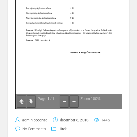
Page
1
/
1
Zoom
100%
admin.boconad
december 6, 2018
1446
No Comments
Hírek