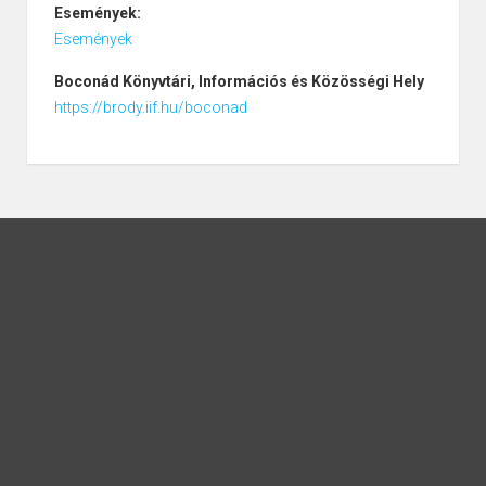
Események:
Események
Boconád
Könyvtári, Információs és Közösségi Hely
https://brody.iif.hu/boconad