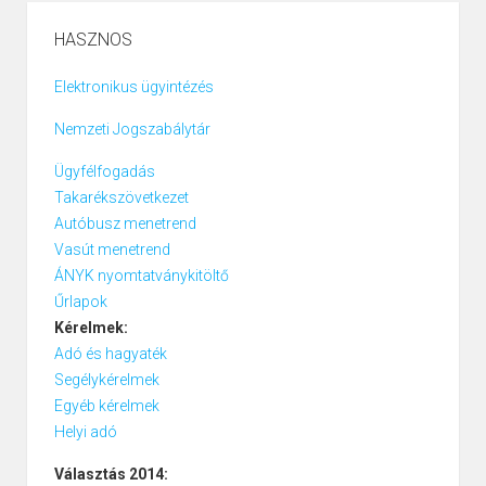
HASZNOS
Elektronikus ügyintézés
Nemzeti Jogszabálytár
Ügyfélfogadás
Takarékszövetkezet
Autóbusz menetrend
Vasút menetrend
ÁNYK nyomtatványkitöltő
Űrlapok
Kérelmek:
Adó és hagyaték
Segélykérelmek
Egyéb kérelmek
Helyi adó
Választás 2014: