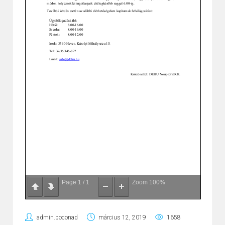
Page
1
/
1
Zoom
100%
admin.boconad
március 12, 2019
1658