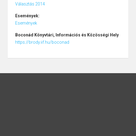
Választás 2014
Események:
Események
Boconád
Könyvtári, Információs és Közösségi Hely
https://brody.iif.hu/boconad