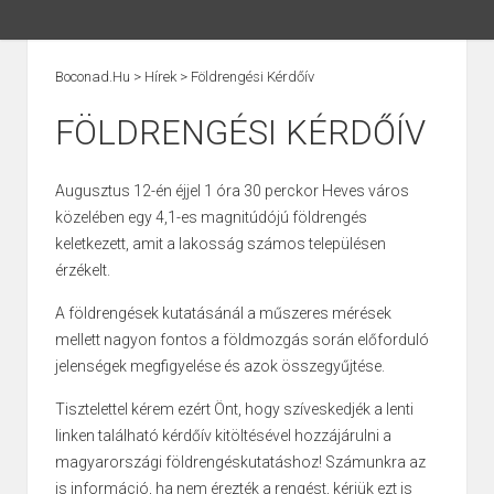
Boconad.hu
>
Hírek
>
Földrengési Kérdőív
FÖLDRENGÉSI KÉRDŐÍV
Augusztus 12-én éjjel 1 óra 30 perckor Heves város
közelében egy 4,1-es magnitúdójú földrengés
keletkezett, amit a lakosság számos településen
érzékelt.
A földrengések kutatásánál a műszeres mérések
mellett nagyon fontos a földmozgás során előforduló
jelenségek megfigyelése és azok összegyűjtése.
Tisztelettel kérem ezért Önt, hogy szíveskedjék a lenti
linken található kérdőív kitöltésével hozzájárulni a
magyarországi földrengéskutatáshoz! Számunkra az
is információ, ha nem érezték a rengést, kérjük ezt is