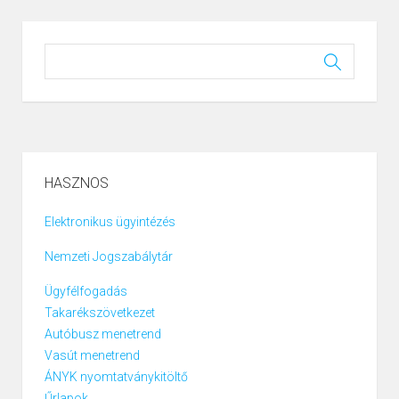
HASZNOS
Elektronikus ügyintézés
Nemzeti Jogszabálytár
Ügyfélfogadás
Takarékszövetkezet
Autóbusz menetrend
Vasút menetrend
ÁNYK nyomtatványkitöltő
Űrlapok