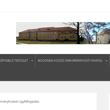
PVISELŐ TESTÜLET
BOCONÁDI KÖZÖS ÖNKORMÁNYZATI HIVATAL
rmányhivatal Ügyfélfogadás