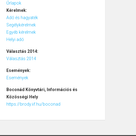
Űrlapok
Kérelmek:
Adó és hagyaték
Segélykérelmek
Egyéb kérelmek
Helyi adó
Választás 2014:
Választás 2014
Események:
Események
Boconád
Könyvtári, Információs és
Közösségi Hely
https://brody.iif.hu/boconad