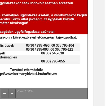
Zoom
100%