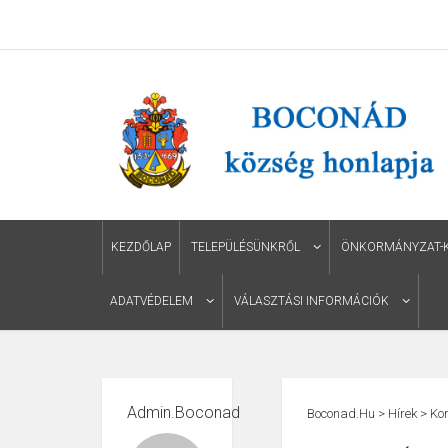
KEZDŐLAP
TELEPÜLÉSÜNKRŐL
ÖNKORMÁNYZAT-KÉ
ADATVÉDELEM
VÁLASZTÁSI INFORMÁCIÓK
Admin.boconad
Boconad.hu
>
Hírek
>
Ko