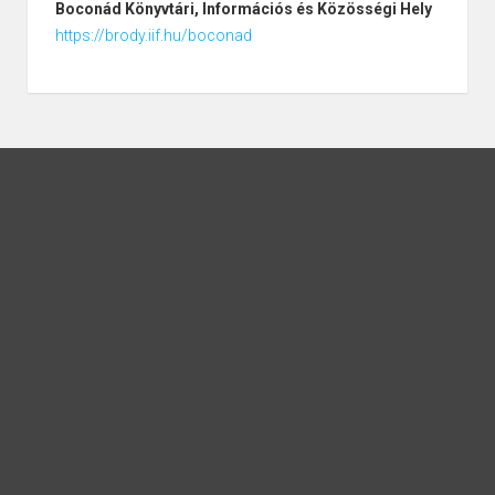
Boconád
Könyvtári, Információs és Közösségi Hely
https://brody.iif.hu/boconad