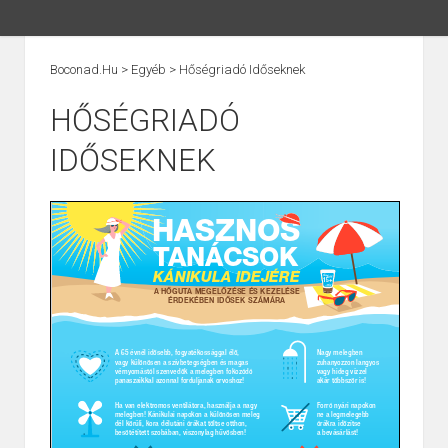
Boconad.hu
>
Egyéb
>
Hőségriadó Időseknek
HŐSÉGRIADÓ
IDŐSEKNEK