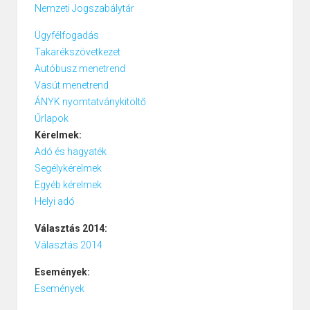
Nemzeti Jogszabálytár
Ügyfélfogadás
Takarékszövetkezet
Autóbusz menetrend
Vasút menetrend
ÁNYK nyomtatványkitöltő
Űrlapok
Kérelmek:
Adó és hagyaték
Segélykérelmek
Egyéb kérelmek
Helyi adó
Választás 2014:
Választás 2014
Események:
Események