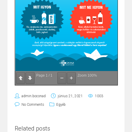
Page
1
/
1
Zoom
100%
admin.boconad
június 21, 2021
1003
No Comments
Egyéb
Related posts