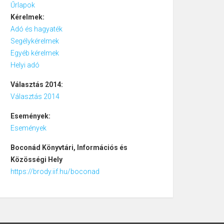
Űrlapok
Kérelmek:
Adó és hagyaték
Segélykérelmek
Egyéb kérelmek
Helyi adó
Választás 2014:
Választás 2014
Események:
Események
Boconád
Könyvtári, Információs és
Közösségi Hely
https://brody.iif.hu/boconad