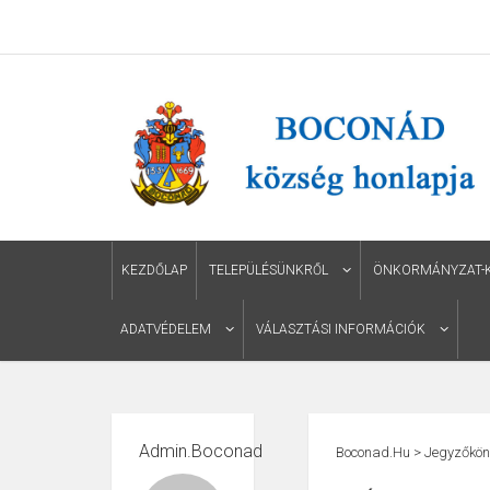
KEZDŐLAP
TELEPÜLÉSÜNKRŐL
ÖNKORMÁNYZAT-KÉ
ADATVÉDELEM
VÁLASZTÁSI INFORMÁCIÓK
Admin.boconad
Boconad.hu
>
Jegyzőkön