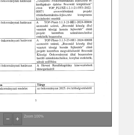
Zoom
100%