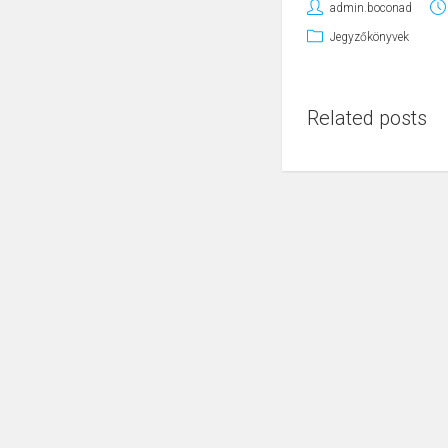
admin.boconad
Jegyzőkönyvek
Related posts