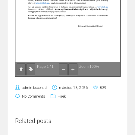
Page
1
/
1
Zoom
100%
admin.boconad
március 13, 2026
839
No Comments
Hírek
Related posts