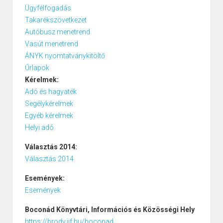
Ügyfélfogadás
Takarékszövetkezet
Autóbusz menetrend
Vasút menetrend
ÁNYK nyomtatványkitöltő
Űrlapok
Kérelmek:
Adó és hagyaték
Segélykérelmek
Egyéb kérelmek
Helyi adó
Választás 2014:
Választás 2014
Események:
Események
Boconád
Könyvtári, Információs és Közösségi Hely
https://brody.iif.hu/boconad