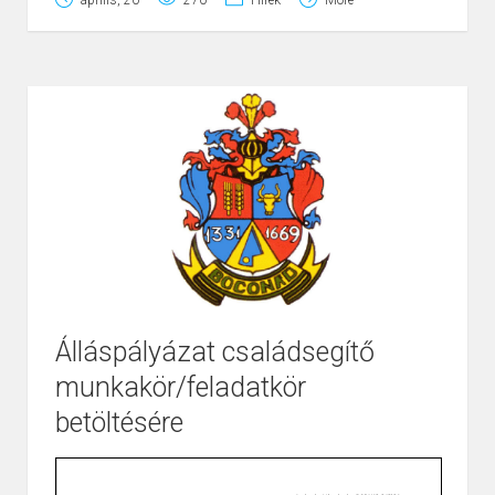
Álláspályázat családsegítő
munkakör/feladatkör
Page
1
/
1
Zoom
100%
betöltésére