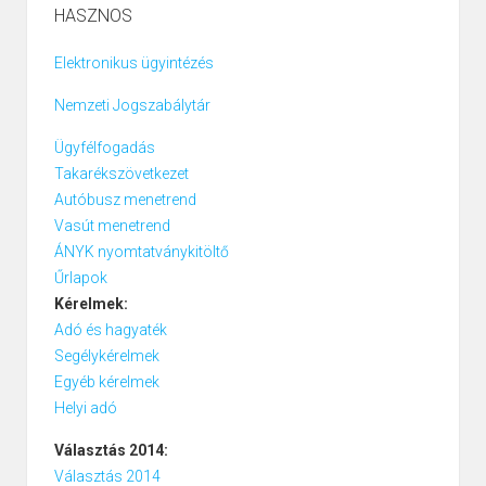
HASZNOS
Elektronikus ügyintézés
Nemzeti Jogszabálytár
Ügyfélfogadás
Takarékszövetkezet
Autóbusz menetrend
Vasút menetrend
ÁNYK nyomtatványkitöltő
Űrlapok
Kérelmek:
Adó és hagyaték
Segélykérelmek
Egyéb kérelmek
Helyi adó
Választás 2014:
Választás 2014