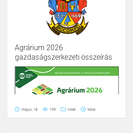
Agrárium 2026
gazdaságszerkezeti összeírás
Page
1
/
1
Zoom
100%
május, 18
199
Hírek
More