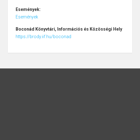
Események:
Események
Boconád
Könyvtári, Információs és Közösségi Hely
https://brody.iif.hu/boconad