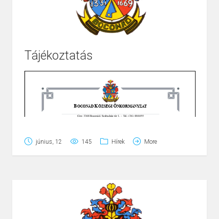
személyesen a
3360 Heves, Károlyi Mihály utca 15.
szám alatti telephelyünkön.
Telefonon: +36 70 777 3780
Tájékoztatás
június, 12
145
Hírek
More