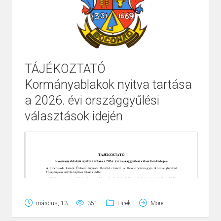
TÁJÉKOZTATÓ
Kormányablakok nyitva tartása
Page
1
/
1
Zoom
100%
a 2026. évi országgyűlési
választások idején
március, 13
351
Hírek
More