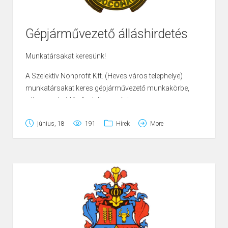
Gépjárművezető álláshirdetés
Munkatársakat keresünk!
Page
1
/
5
Zoom
100%
A Szelektív Nonprofit Kft. (Heves város telephelye)
munkatársakat keres gépjárművezető munkakörbe,
teljes munkaidős foglalkoztatásban.
Feltétel:
június, 18
191
Hírek
More
– GKI Kártya
– C kat. jogosítvány
Előny:
– 3 év gyakorlat
– hasonló munkakörbe szerzett tapasztalat
Jelentkezéseket várjuk önéletrajzzal az
ugyfelszolgalatheves@szelektivkft.hu e-mail címre,
vagy