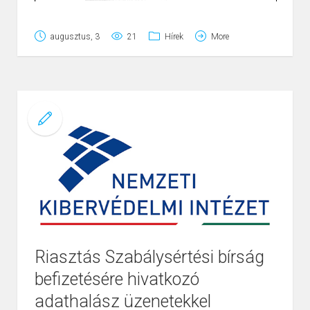
augusztus, 3
21
Hírek
More
Riasztás Szabálysértési bírság
befizetésére hivatkozó
Page
1
/
2
Zoom
100%
adathalász üzenetekkel