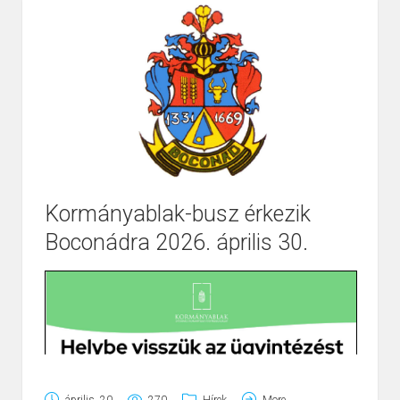
Kormányablak-busz érkezik
Boconádra 2026. április 30.
Page
1
/
1
Zoom
100%
április, 20
270
Hírek
More