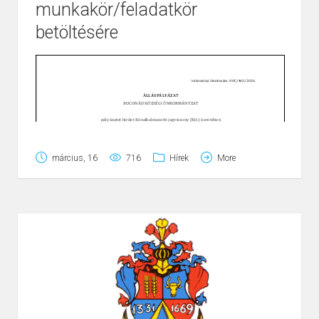
munkakör/feladatkör
Page
1
/
2
Zoom
100%
betöltésére
március, 16
716
Hírek
More