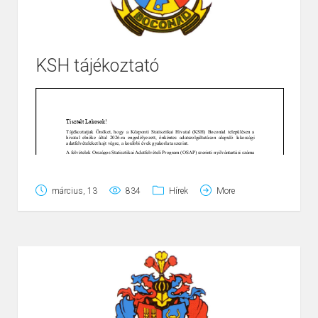
KSH tájékoztató
Page
1
/
2
Zoom
100%
március, 13
834
Hírek
More