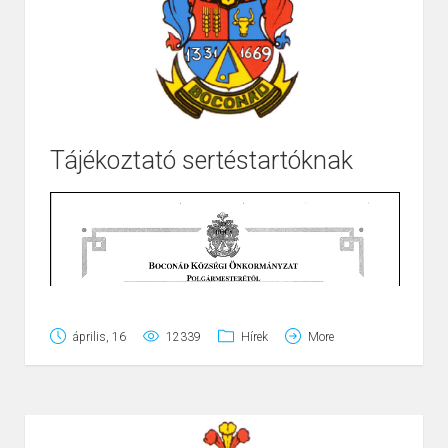
Tájékoztató sertéstartóknak
Page
1
/
1
Zoom
100%
április, 16
12339
Hírek
More