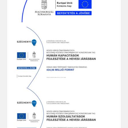
SZERDA: 08.00 – 12.00
CSÜTÖRTÖK: 08.00 – 12.00
– SZOLGÁLTATÓK INTERNETES ELÉRÉSE
– HIVATALOS ÜGYEK ELEKTRONIKUS INTÉZÉSE
– ÖNÉLETRAJZ SZERKESZTÉSE
– ÁLLÁSKERESÉS
– HASZNOS ISMERETEK AZ INTERNET
ALKALMAZÁSÁHOZ
Ügyintéző: Gondáné Falcsik Mónika
Telefon: 36/484-055
A rendezvény a TOP_PLUSZ_3.1.3-23-HE1-2024-000008
azonosítószámú a „Boconád község által vezetett
térségi humán fejlesztés” projekt által valósul meg.