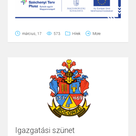
Projektazonosító:
TOP_PLUSZ-3.1.3-23-HE1-2024-
március, 17
573
Hírek
More
00008
Fejlesztés tárgya:
Boconád község által vezetett
térségi humán fejlesztés
Kedvezményezett neve:
Boconád Község
Önkormányzata
Szerződött támogatás összege:
250.000.000,- Ft
A projekt keretében a Heves Vármegyei
Esélyteremtő Paktum és a Szolgáltatási Út Térkép
által feltárt vármegyei szolgáltatáshiányokra
Igazgatási szünet
válaszoló intézkedések megvalósítását támogató