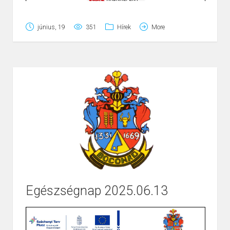
június, 19
351
Hírek
More
Egészségnap 2025.06.13
Page
1
/
1
Zoom
100%