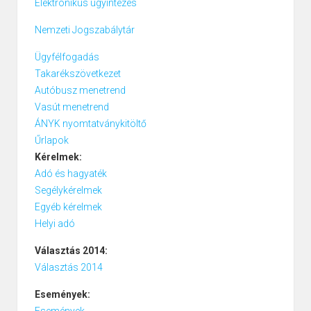
Elektronikus ügyintézés
Nemzeti Jogszabálytár
Ügyfélfogadás
Takarékszövetkezet
Autóbusz menetrend
Vasút menetrend
ÁNYK nyomtatványkitöltő
Űrlapok
Kérelmek:
Adó és hagyaték
Segélykérelmek
Egyéb kérelmek
Helyi adó
Választás 2014:
Választás 2014
Események:
Események