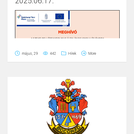
2025.06.17.
Page
1
/
1
Zoom
100%
május, 29
442
Hírek
More