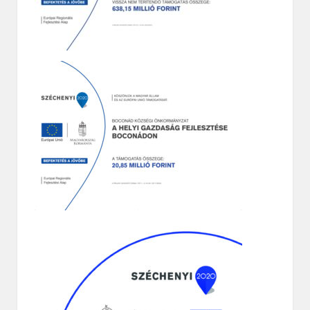
ÉRTESÍTÉS
BOCONÁD KÖZSÉGI ÖNKORMÁNYZAT KÉPVISELŐ-
TESTÜLETE ÉRTESÍTI A LAKOSSÁGOT,
HOGY A TELEPÜLÉSEN ÜGYINTÉZÉSI TÉR KERÜLT
KIALAKÍTÁSRA
ÖNKORMÁNYZATI HIVATAL
HELYE:
3368 BOCONÁD, SZABADSÁG TÉR 1.