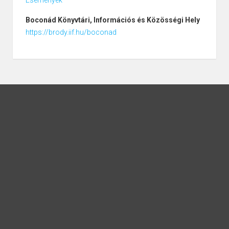
Boconád
Könyvtári, Információs és Közösségi Hely
https://brody.iif.hu/boconad