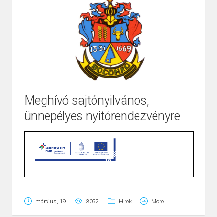
Meghívó sajtónyilvános,
ünnepélyes nyitórendezvényre
Page
1
/
1
Zoom
100%
Page
1
/
1
Zoom
100%
március, 19
3052
Hírek
More