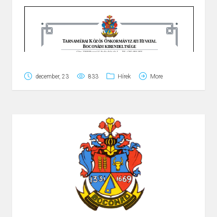
tevékenységek megvalósítását tervezzük a projekt
célterületén, amely az alábbi községek lakosságára
irányul:
Boconád község
Erk község
Tarnaörs község
december, 23
833
Hírek
More
Zaránk község
Ennek érdekében a projekt keretében az alábbi
konkrét beavatkozásokra (projekttevékenységekre)
kerül sor mind a 4 érintett településen:
„Hogyan legyek jó, jobb szülő” szülőfelkészítő
tréning;
gyermektáborok mind a 4 településen –
gyermekek szünidei szabadidős
programjának szervezése;
a szolgáltatásokhoz való hozzáférés javítása
érdekében 4 helyszínen ügyintézési tér