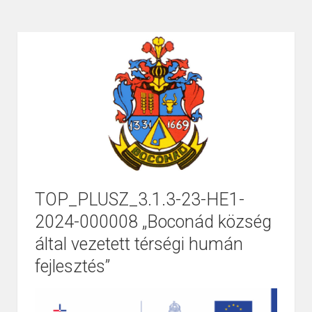
TOP_PLUSZ_3.1.3-23-HE1-
2024-000008 „Boconád község
Page
1
/
1
Zoom
100%
által vezetett térségi humán
fejlesztés”
Page
1
/
1
Zoom
100%