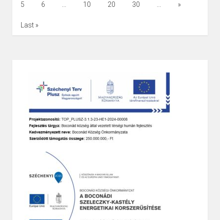
5
6
...
10
20
30
...
»
2025. MÁRCIUS 18. KEDD 14.00 ÓRÁTÓL
Last »
Helyszín: Szent Gellért Katolikus Általános Iskola és Óvoda
Boconádi Tagiskolájának Tornaterme
Boconád, Szabadság tér 7.
Page
1
/
1
Zoom
100%
A rendezvény a TOP_PLUSZ_3.1.3-23-HE1-2024-000008
azonosítószámú a „Boconád község által vezetett
térségi humán fejlesztés” projekt által valósul meg.