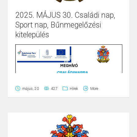
2025. MÁJUS 30. Családi nap,
Sport nap, Bűnmegelőzési
Page
1
/
1
Zoom
100%
kitelepülés
május, 20
427
Hírek
More